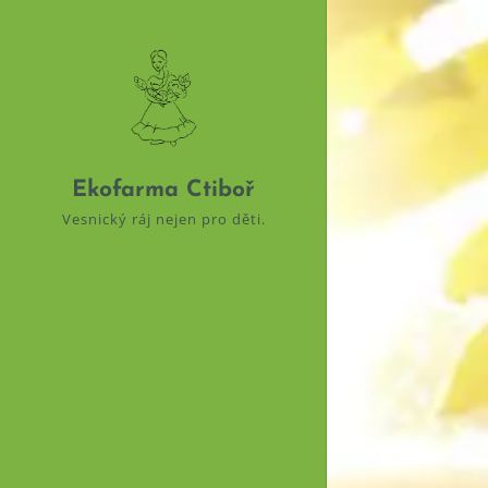
Ekofarma Ctiboř
Vesnický ráj nejen pro děti.