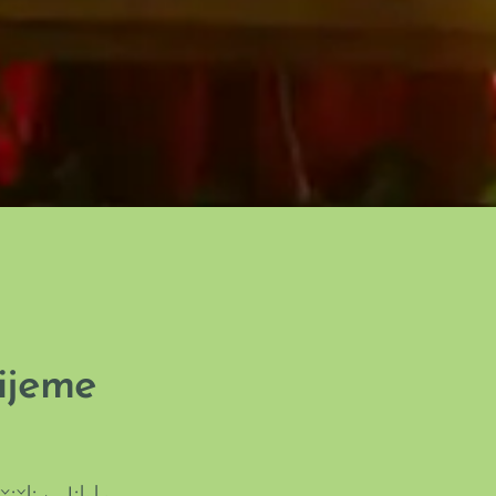
žijeme