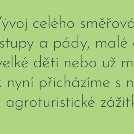
ývoj celého směřová
stupy a pády, malé 
velké děti nebo už 
k nyní přicházíme s
 agroturistické záži