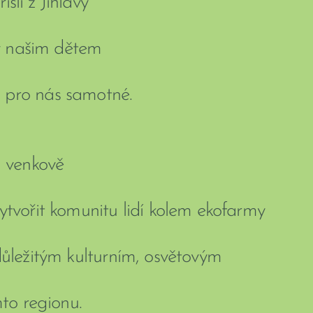
šli z Jihlavy
v našim dětem
ci pro nás samotné.
a venkově
ytvořit komunitu lidí kolem ekofarmy
důležitým kulturním, osvětovým
to regionu.