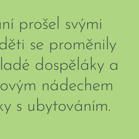
ní prošel svými
děti se proměnily
mladé dospěláky a
 novým nádechem
tky s ubytováním.