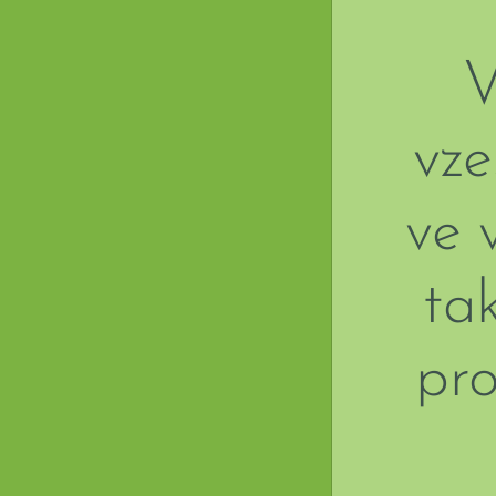
V
vze
ve 
ta
pro