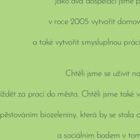
Jako dva dospěláci jsme při
v roce 2005 vytvořit domo
a také vytvořit smysluplnou prá
Chtěli jsme se uživit n
íždět za prací do města. Chtěli jsme také v
 pěstováním biozeleniny, která by se stala 
a sociálním bodem v tom