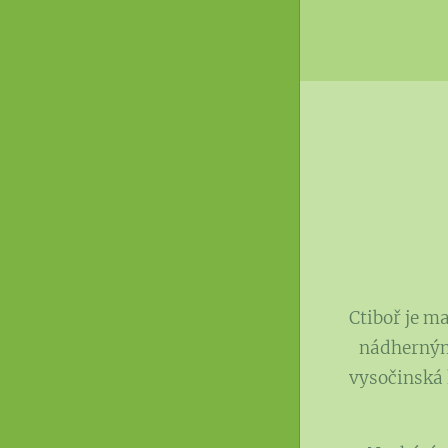
Ctiboř je m
nádhernými
vysočinská 