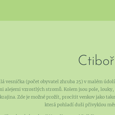
Ctiboř
alá vesnička (počet obyvatel zhruba 25) v malém údol
 alejemi vzrostlých stromů. Kolem jsou pole, louky, 
krajina. Zde je možné prožít, procítit venkov jako tak
která pohladí duši přivyklou m