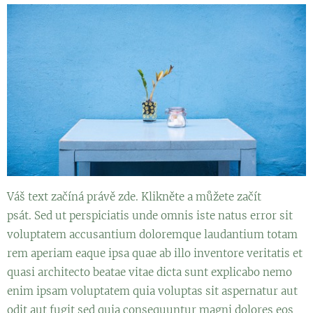
Váš text začíná právě zde. Klikněte a můžete začít
psát. Sed ut perspiciatis unde omnis iste natus error sit
voluptatem accusantium doloremque laudantium totam
rem aperiam eaque ipsa quae ab illo inventore veritatis et
quasi architecto beatae vitae dicta sunt explicabo nemo
enim ipsam voluptatem quia voluptas sit aspernatur aut
odit aut fugit sed quia consequuntur magni dolores eos